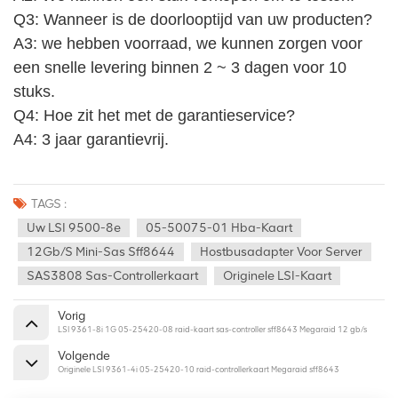
Q3: Wanneer is de doorlooptijd van uw producten?
A3: we hebben voorraad, we kunnen zorgen voor 
een snelle levering binnen 2 ~ 3 dagen voor 10 
stuks.
Q4: Hoe zit het met de garantieservice? 
A4: 3 jaar garantievrij.
TAGS :
Uw LSI 9500-8e
05-50075-01 Hba-Kaart
12Gb/s Mini-Sas Sff8644
Hostbusadapter Voor Server
SAS3808 Sas-Controllerkaart
Originele LSI-Kaart
Vorig
LSI 9361-8i 1G 05-25420-08 raid-kaart sas-controller sff8643 Megaraid 12 gb/s
Volgende
Originele LSI 9361-4i 05-25420-10 raid-controllerkaart Megaraid sff8643