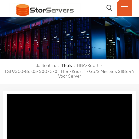
Je Bent In:
Thuis
HBA-Kaart
/
/
/
LSI 9500-8e 05-50075-01 Hba-Kaart 12Gb/s Mini Sas Sff8644
Voor Server