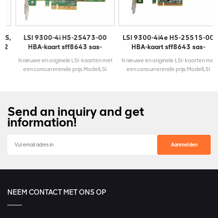
,
LSI 9300-4i H5-25473-00
LSI 9300-4i4e H5-25515-00
2
HBA-kaart sff8643 sas-
HBA-kaart sff8643 sas-
controller Hostbusadapter
controller Hostbusadapter
Ｎnieuwe en originele LSI-kaarten met
Ｎnieuwe en originele LSI-kaarten met
een concurrerende prijs.ModelLSI
een concurrerende prijs.ModelLSI
9300-4iPNH5-25473-00
9300-4i4ePNH5-25515-00
gSAS/SATA:
LSI00346IOSAS3008ApparaatondersteuningSAS/SATA:1024Garantie3
LSI00348IOSAS
jaar
3008ApparaatondersteuningSAS/SATA:1
3
jaar
Send an inquiry and get
information!
NEEM CONTACT MET ONS OP