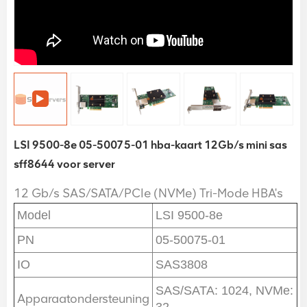
LSI 9500-8e 05-50075-01 hba-kaart 12Gb/s mini sas
sff8644 voor server
12 Gb/s SAS/SATA/PCIe (NVMe) Tri-Mode HBA's
Model
LSI 9500-8e
PN
05-50075-01
IO
SAS3808
SAS/SATA: 1024, NVMe:
Apparaatondersteuning