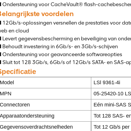
 Ondersteuning voor CacheVault® flash-cachebesche
Belangrijkste voordelen
 12Gb/s-oplossingen versnellen de prestaties voor dat
eb en cloud
 Levert gegevensbescherming en beveiliging van ond
 Behoudt investering in 6Gb/s- en 3Gb/s-schijven
 Ondersteuning voor geavanceerde softwareopties
 Sluit tot 128 3Gb/s, 6Gb/s of 12Gb/s SATA- en SAS-a
Specificatie
Model
LSl 9361-4i
MPN
05-25420-10 L
Connectoren
Eén mini-SAS S
Apparaatondersteuning
Tot 128 SAS- e
Gegevensoverdrachtsnelheden
Tot 12 Gb/s per