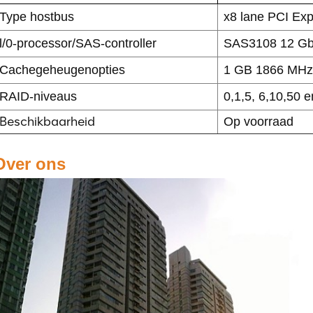
Type hostbus
x8 lane PCI Exp
l/0-processor/SAS-controller
SAS3108 12 Gb
Cachegeheugenopties
1 GB 1866 MH
RAID-niveaus
0,1,5, 6,10,50 e
Beschikbaarheid
Op voorraad
Over ons