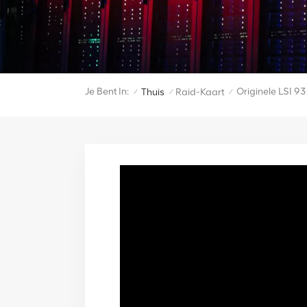
Je Bent In:
Originele LSI 
Thuis
Raid-Kaart
/
/
/