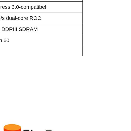
ress 3.0-compatibel
/s dual-core ROC
z DDRIII SDRAM
n 60