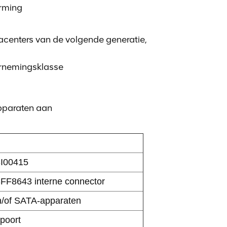
rming
acenters van de volgende generatie,
ernemingsklasse
pparaten aan
SI00415
FF8643 interne connector
n/of SATA-apparaten
 poort