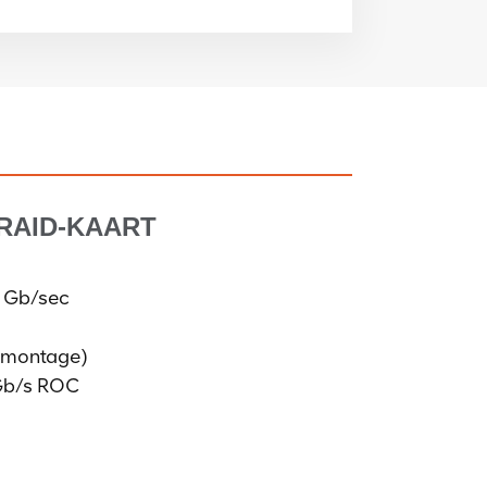
RAID-KAART
 Gb/sec
e montage)
Gb/s ROC