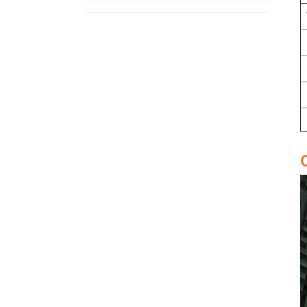
Originele LSI 9361-24i
05-50022-00 SAS+SATA
raidcontroller sff8643
Megaraid
Originele LSI 9460-8i 05-
50011-02 megaaid SAS,
SATA, NVMe PCIe RAID-
controllerkaart 12 gb/s
Think System 940-32i
Interne SFF8654
4Y37A09733 SAS-
controllerkaart
MegaRaid
Originele LSI 9500-8i 05-
50134-01 SAS, SATA,
NVMe HBA-kaart
sff8654