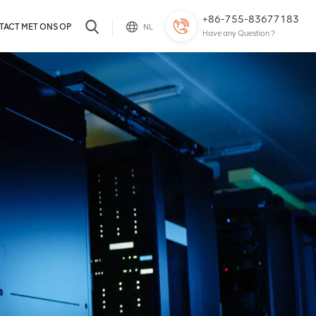
+86-755-83677183
TACT MET ONS OP
NL
Have any Question ?