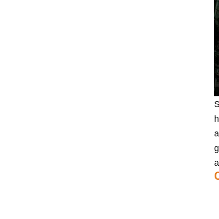
LSI 9405W-16i hba-
kaart 05-50047-00
12Gb/s SAS SATA NVMe
Tri-Mode HBA's
Netwerkkaart X520-SR2
PCIe 2.0 x8 2-poorts 5.0
GT/s 10G Ethernet
S
h
a
g
a