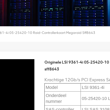
9361-4i 05-25420-10 Raid-Controllerkaart Megaraid Sff8643
Originele LSI 9361-4i 05-25420-10 
sff8643
Krachtige 12Gb/s PCI Express S
Model
LSI 9361-4i
Onderdeel
05-25420-10 
nummer
SAS-controller
LSI SAS 3108 