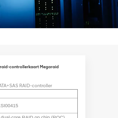
raid-controllerkaart Megaraid
ATA+SAS RAID-controller
LSI00415
dual-core RAID op chip (ROC)