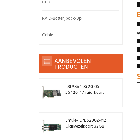
CPU
■
RAID-Batterijback-Up
■
w
Cable
■
■
■
AANBEVOLEN
■
PRODUCTEN
LSI 9361-8i 2G 05-
25420-17 raid-kaart
sas-controller Megaraid
sff8643 12 gb/s
Emulex LPE32002-M2
Glasvezelkaart 32GB
Dual-Port PCIE 3.0 FC
HBA's