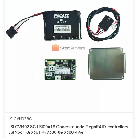
LSI CVM02 8G
LSI CVM02 8G LSI00418 Ondersteunde MegaRAID-controllers
LSI 9361-8i 9361-4i 9380-8e 9380-4i4e