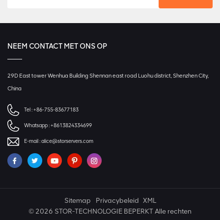
NEEM CONTACT MET ONS OP
29D East tower Wenhua Building Shennan east road Luohu district, Shenzhen City,
China
Tel :
+86-755-83677183
Whatsapp :
+8613824334699
E-mail :
alice@storservers.com
Sitemap
Privacybeleid
XML
© 2026 STOR-TECHNOLOGIE BEPERKT Alle rechten