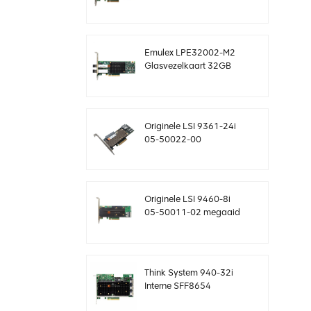
sas-controller Megaraid
sff8643 12 gb/s
Emulex LPE32002-M2
Glasvezelkaart 32GB
Dual-Port PCIE 3.0 FC
HBA's
Originele LSI 9361-24i
05-50022-00
SAS+SATA raidcontroller
sff8643 Megaraid
Originele LSI 9460-8i
05-50011-02 megaaid
SAS, SATA, NVMe PCIe
RAID-controllerkaart 12
gb/s
Think System 940-32i
Interne SFF8654
4Y37A09733 SAS-