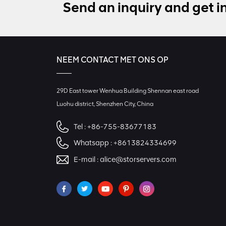
Send an inquiry and get i
NEEM CONTACT MET ONS OP
29D East tower Wenhua Building Shennan east road
Luohu district, Shenzhen City, China
Tel :
+86-755-83677183
Whatsapp :
+8613824334699
E-mail :
alice@storservers.com