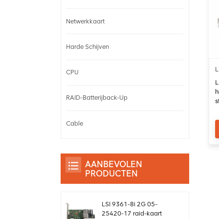
Netwerkkaart
Harde Schijven
L
CPU
L
h
RAID-Batterijback-Up
s
Cable
AANBEVOLEN
PRODUCTEN
LSI 9361-8i 2G 05-
25420-17 raid-kaart