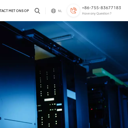
+86-755-83677183
TACT MET ONS OP
NL
Have any Question ?