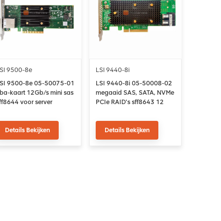
SI 9500-8e
LSI 9440-8i
SI 9500-8e 05-50075-01
LSI 9440-8i 05-50008-02
ba-kaart 12Gb/s mini sas
megaaid SAS, SATA, NVMe
ff8644 voor server
PCIe RAID's sff8643 12
gb/s
Details Bekijken
Details Bekijken