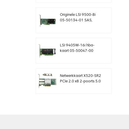
controllerkaart
MegaRaid
Originele LSI 9500-8i
05-50134-01 SAS,
SATA, NVMe HBA-kaart
sff8654
LSI 9405W-16i hba-
kaart 05-50047-00
12Gb/s SAS SATA
NVMe Tri-Mode HBA's
Netwerkkaart X520-SR2
PCIe 2.0 x8 2-poorts 5.0
GT/s 10G Ethernet