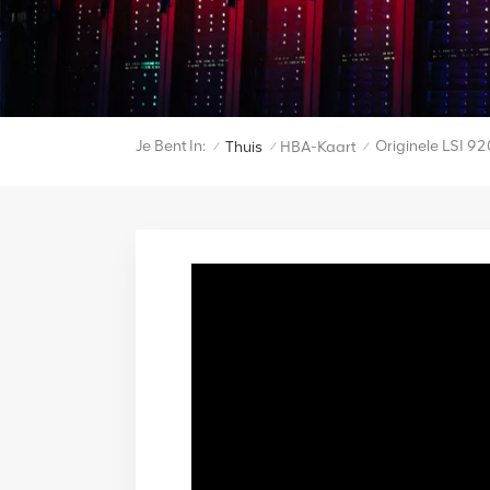
Je Bent In:
Originele LSI 9
Thuis
HBA-Kaart
/
/
/