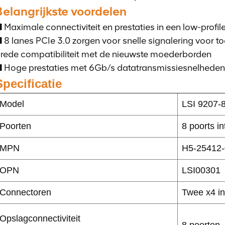
Belangrijkste voordelen
 Maximale connectiviteit en prestaties in een low-profil
 8 lanes PCIe 3.0 zorgen voor snelle signalering voor
rede compatibiliteit met de nieuwste moederborden
 Hoge prestaties met 6Gb/s datatransmissiesnelheden
Specificatie
Model
LSI 9207-8
Poorten
8 poorts in
MPN
H5-25412-
OPN
LSI00301
Connectoren
Twee x4 i
Opslagconnectiviteit
8 poorten,