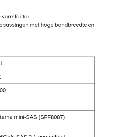
e vormfactor
 toepassingen met hoge bandbreedte en
i
t
00
nterne mini-SAS (SFF8087)
 6Gb/s SAS 2.1-compatibel