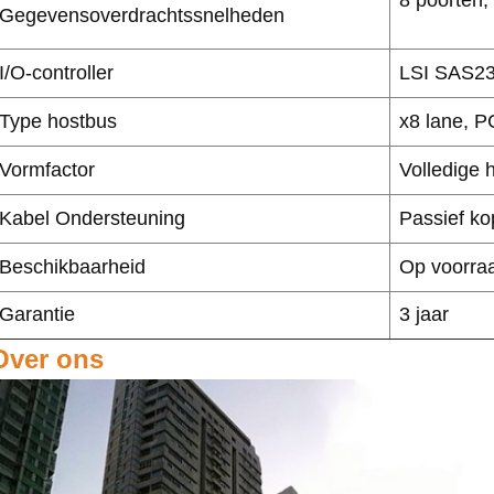
Gegevensoverdrachtssnelheden
I/O-controller
LSI SAS23
Type hostbus
x8 lane, P
Vormfactor
Volledige 
Kabel Ondersteuning
Passief ko
Beschikbaarheid
Op voorra
Garantie
3 jaar
Over ons