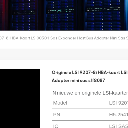
207-8i HBA-Kaart LSI00301 Sas Expander Host Bus Adapter Mini Sas 
Originele LSI 9207-8i HBA-kaart LS
Adapter mini sas sff8087
Ｎnieuwe en originele LSI-kaarten
Model
LSI 920
PN
H5-2541
IO
LSI SAS