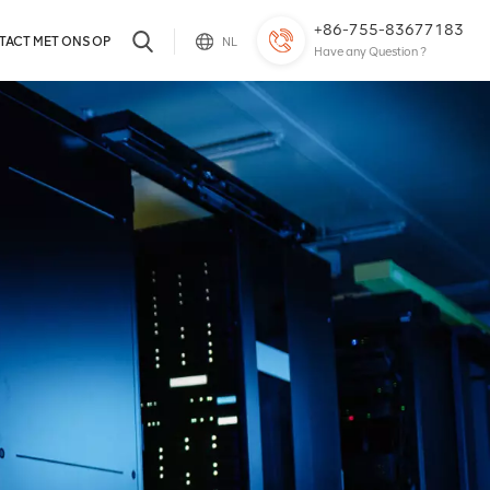
+86-755-83677183
TACT MET ONS OP
NL
Have any Question ?