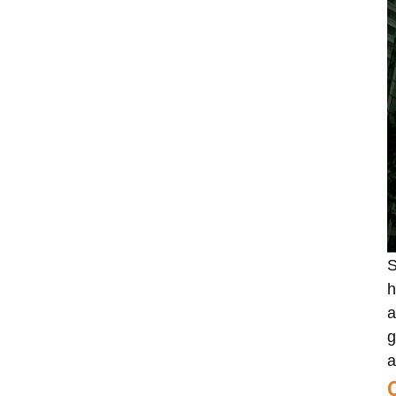
LSI 9405W-16i hba-
kaart 05-50047-00
12Gb/s SAS SATA NVMe
Tri-Mode HBA's
Netwerkkaart X520-SR2
PCIe 2.0 x8 2-poorts 5.0
GT/s 10G Ethernet
S
h
a
g
a