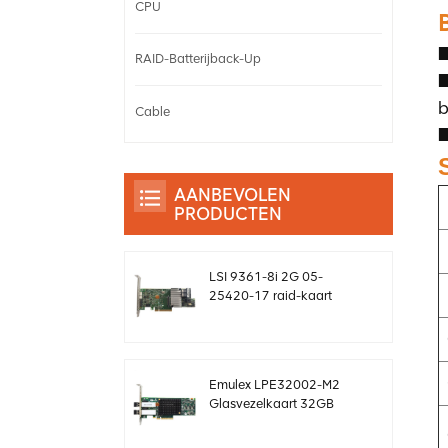
CPU
■
RAID-Batterijback-Up
■
b
Cable
■
AANBEVOLEN
PRODUCTEN
LSI 9361-8i 2G 05-
25420-17 raid-kaart
sas-controller Megaraid
sff8643 12 gb/s
Emulex LPE32002-M2
Glasvezelkaart 32GB
Dual-Port PCIE 3.0 FC
HBA's