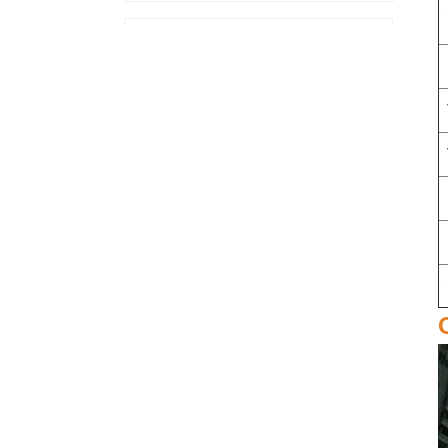
Originele LSI 9361-24i
05-50022-00 SAS+SATA
raidcontroller sff8643
Megaraid
Originele LSI 9460-8i 05-
50011-02 megaaid SAS,
SATA, NVMe PCIe RAID-
controllerkaart 12 gb/s
Think System 940-32i
Interne SFF8654
4Y37A09733 SAS-
controllerkaart
MegaRaid
Originele LSI 9500-8i 05-
50134-01 SAS, SATA,
NVMe HBA-kaart
sff8654