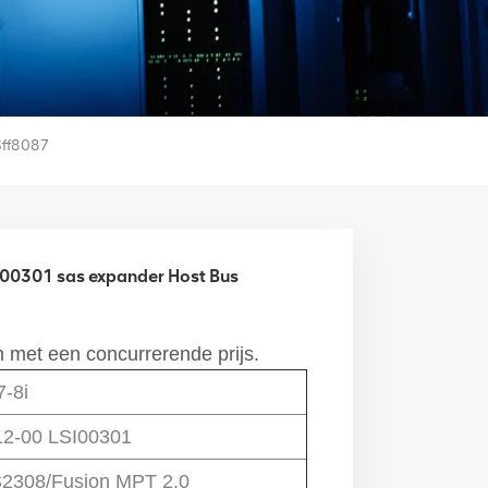
Sff8087
I00301 sas expander Host Bus
 met een concurrerende prijs.
7-8i
2-00 LSI00301
2308/Fusion MPT 2.0