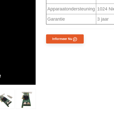
Apparaatondersteuning
1024 Ni
Garantie
3 jaar
Informeer Nu