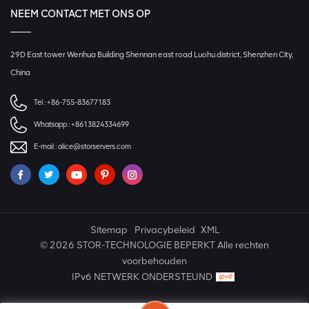
NEEM CONTACT MET ONS OP
29D East tower Wenhua Building Shennan east road Luohu district, Shenzhen City,
China
Tel :
+86-755-83677183
Whatsapp :
+8613824334699
E-mail :
alice@storservers.com
Sitemap
Privacybeleid
XML
© 2026 STOR-TECHNOLOGIE BEPERKT Alle rechten
voorbehouden
IPv6 NETWERK ONDERSTEUND