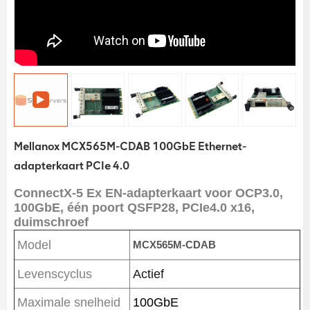
Mellanox MCX565M-CDAB 100GbE Ethernet-
adapterkaart PCIe 4.0
ConnectX-5 Ex EN-adapterkaart voor OCP3.0,
100GbE, één poort QSFP28, PCIe4.0 x16,
duimschroef
Model
MCX565M-CDAB
Levenscyclus
Actief
Maximale snelheid
100GbE