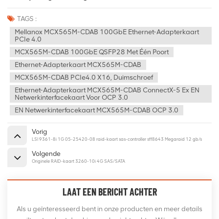
TAGS :
Mellanox MCX565M-CDAB 100GbE Ethernet-Adapterkaart
PCIe 4.0
MCX565M-CDAB 100GbE QSFP28 Met Één Poort
Ethernet-Adapterkaart MCX565M-CDAB
MCX565M-CDAB PCIe4.0 X16, Duimschroef
Ethernet-Adapterkaart MCX565M-CDAB ConnectX-5 Ex EN
Netwerkinterfacekaart Voor OCP 3.0
EN Netwerkinterfacekaart MCX565M-CDAB OCP 3.0
Vorig
LSI 9361-8i 1G 05-25420-08 raid-kaart sas-controller sff8643 Megaraid 12 gb/s
Volgende
Originele RAID-kaart 3260-10i 4G SAS/SATA
LAAT EEN BERICHT ACHTER
Als u geïnteresseerd bent in onze producten en meer details