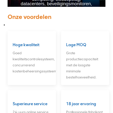
datacenters, beveiligingsmonitoren,
servers op maat en andere
toepassingen. Onze belangrijkste
Onze voordelen
producten zijn Raid-kaarten, HBA-
kaarten, glasvezelkaarten,
netwerkkaarten, harde schijven en
CPU's. We bieden onze klanten
een langdurige, goede
aftersalesservice. ODM-
bestellingen zijn welkom!
Hoge kwaliteit
Lage MOQ
Goed
Grote
kwaliteitscontrolesysteem,
productiecapaciteit
concurrerend
met de laagste
kostenbeheersingssysteem.
minimale
bestelhoeveelheid.
Superieure service
18 jaar ervaring
24-uurs online service
Professionele fabrikant,