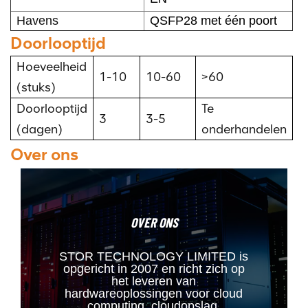
Havens
QSFP28 met één poort
Doorlooptijd
Hoeveelheid
1-10
10-60
>60
(stuks)
Doorlooptijd
Te
3
3-5
(dagen)
onderhandelen
Over ons
OVER ONS
STOR TECHNOLOGY LIMITED is
opgericht in 2007 en richt zich op
het leveren van
hardwareoplossingen voor cloud
computing, cloudopslag,