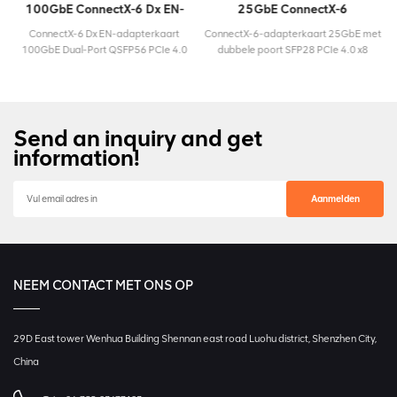
100GbE ConnectX-6 Dx EN-
25GbE ConnectX-6
adapterkaart
adapterkaart
E
ConnectX-6 Dx EN-adapterkaart
ConnectX-6-adapterkaart 25GbE met
100GbE Dual-Port QSFP56 PCIe 4.0
dubbele poort SFP28 PCIe 4.0 x8
x16 ModelMCX623106AN-
ModelMCX623432AS-
CDATLevenscyclusActiefMaximale
ADABLevenscyclusActiefMaximale
56Garantie3
snelheid100GbEConnectortypeQSFP56Garantie3
snelheid25GbEConnectortypeSFP28Gara
s
jaar
jaar
Send an inquiry and get
information!
NEEM CONTACT MET ONS OP
29D East tower Wenhua Building Shennan east road Luohu district, Shenzhen City,
China