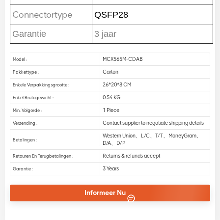
Connectortype
QSFP28
Garantie
3 jaar
MCX565M-CDAB
Model :
Carton
Pakkettype :
26*20*8 CM
Enkele Verpakkingsgrootte :
0.54 KG
Enkel Brutogewicht :
1 Piece
Min. Volgorde :
Contact supplier to negotiate shipping details
Verzending :
Western Union、L/C、T/T、MoneyGram、
Betalingen :
D/A、D/P
Returns & refunds accept
Retouren En Terugbetalingen :
3 Years
Garantie :
Informeer Nu