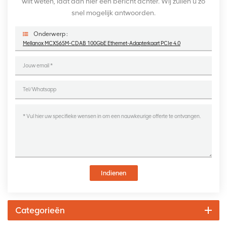
wilt weten, laat dan hier een bericht achter. Wij zullen u zo
snel mogelijk antwoorden.
Onderwerp :
Mellanox MCX565M-CDAB 100GbE Ethernet-Adapterkaart PCIe 4.0
Indienen
Categorieën