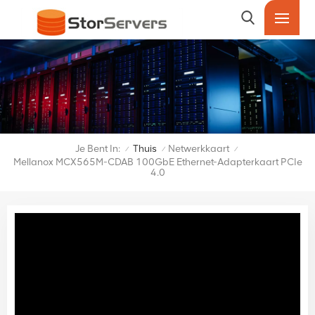
Je Bent In:
Thuis
Netwerkkaart
/
/
/
Mellanox MCX565M-CDAB 100GbE Ethernet-Adapterkaart PCIe
4.0