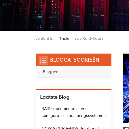
Je Bent In:
Sas Raid-Kaart
Thuis
/
/
BLOGCATEGORIEËN
Bloggen
Laatste Blog
RAID-implementatie en -
configuratie in besturingssystemen
Int
MCX653106A-HDAT Intelligent