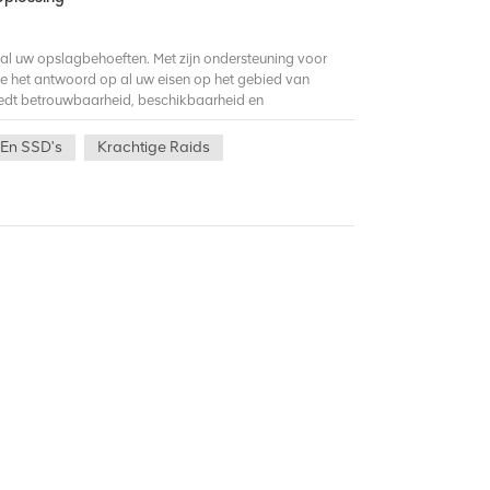
r al uw opslagbehoeften. Met zijn ondersteuning voor
e het antwoord op al uw eisen op het gebied van
edt betrouwbaarheid, beschikbaarheid en
De intelligente caching-technologie zorgt voor
hele opslagefficiëntie te verbeteren en de kosten te
En SSD's
Krachtige Raids
g, waardoor ze hun kritieke gegevens gemakkelijk en
 of een grote onderneming beheert, deze krachtige
rende opslagbehoeften.Ervaar de kracht van de LSI
 ongeëvenaarde prestaties, betrouwbaarheid en