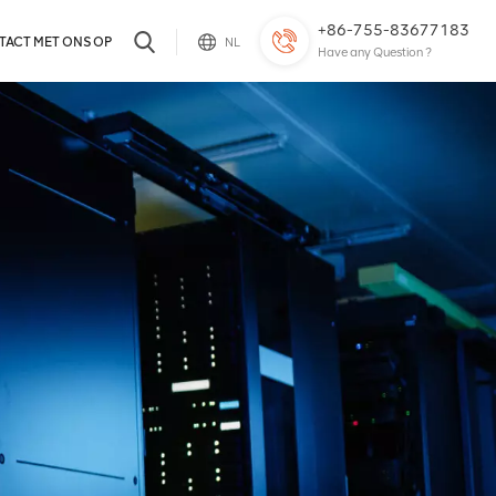
+86-755-83677183
TACT MET ONS OP
NL
Have any Question ?