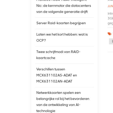
Nic: de kernmotor die datacenters
JUN
van de volgende generatie drijft
Int
3Gb
Server Raid-kaarten begrijpen
geg
sch
raz
Laten we het kort hebben: wat is
ver
OCP?
met
tec
Twee schrijfmodi van RAID-
975
eff
kaartcache
Verschillen tussen
MCX631102AS-ADAT en
MCX631102AN-ADAT
Netwerkkaarten spelen een
belangrijke rol bij het bevorderen
van de ontwikkeling van AI-
technologie