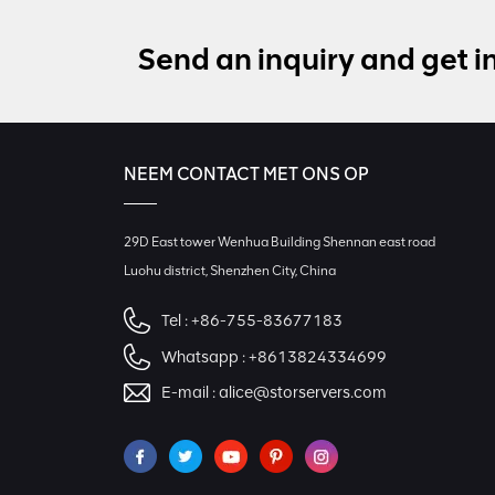
Send an inquiry and get i
NEEM CONTACT MET ONS OP
29D East tower Wenhua Building Shennan east road
Luohu district, Shenzhen City, China
Tel :
+86-755-83677183
Whatsapp :
+8613824334699
E-mail :
alice@storservers.com