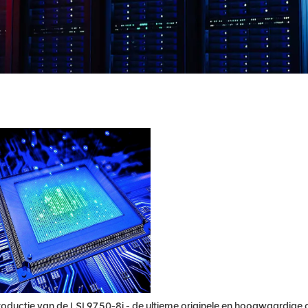
roductie van de LSI 9750-8i - de ultieme originele en hoogwaardige 