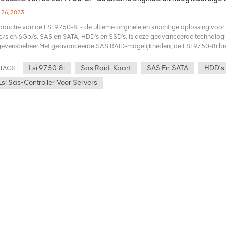
 26, 2023
roductie van de LSI 9750-8i - de ultieme originele en krachtige oplossing voo
/s en 6Gb/s, SAS en SATA, HDD's en SSD's, is deze geavanceerde technologi
evensbeheer.Met geavanceerde SAS RAID-mogelijkheden, de LSI 9750-8i bi
aalbaarheid van ondernemingsklasse voor uw meest veeleisende applicaties. 
endsnelle prestaties, terwijl de innovatieve DataBolt-technologie helpt de alge
Lsi 9750 8i
Sas Raid-Kaart
SAS En SATA
HDD's 
TAGS :
lagen.De LSI 9750-8i is de perfecte oplossing voor bedrijven van elke omvan
Lsi Sas-Controller Voor Servers
 vertrouwen kunnen opslaan, beschermen en openen. Of u nu een klein bedrijf
hnologie kan u helpen voorop te blijven lopen en te voldoen aan uw verande
0-8i en til uw opslagmogelijkheden naar een hoger niveau. Bereid u voor op
iciëntie - alles verpakt in één gestroomlijnd en geavanceerd pakket.