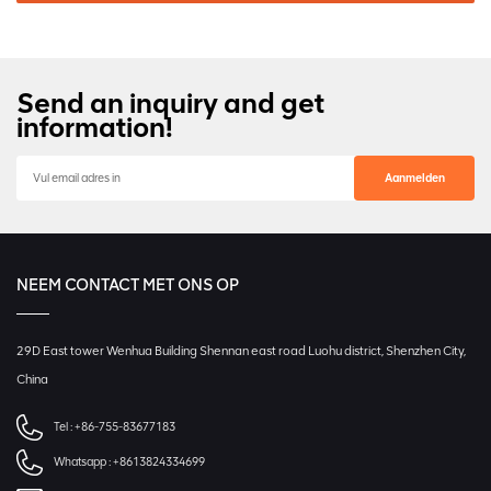
Send an inquiry and get
information!
NEEM CONTACT MET ONS OP
29D East tower Wenhua Building Shennan east road Luohu district, Shenzhen City,
China
Tel :
+86-755-83677183
Whatsapp :
+8613824334699