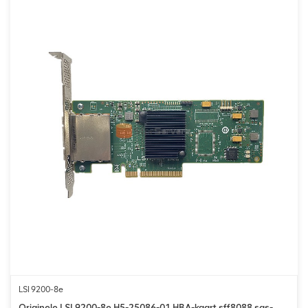
LSI 9200-8e
Originele LSI 9200-8e H5-25086-01 HBA-kaart sff8088 sas-