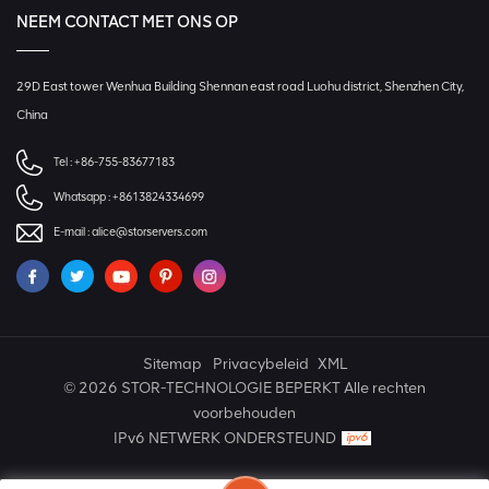
NEEM CONTACT MET ONS OP
29D East tower Wenhua Building Shennan east road Luohu district, Shenzhen City,
China
Tel :
+86-755-83677183
Whatsapp :
+8613824334699
E-mail :
alice@storservers.com
Sitemap
Privacybeleid
XML
© 2026 STOR-TECHNOLOGIE BEPERKT Alle rechten
voorbehouden
IPv6 NETWERK ONDERSTEUND