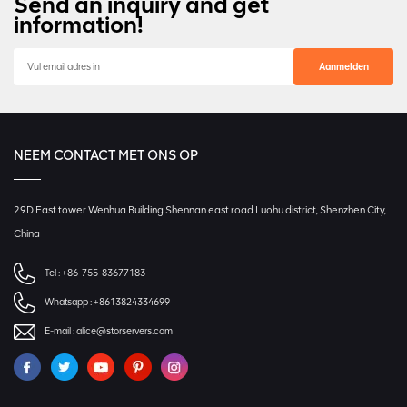
Send an inquiry and get
information!
NEEM CONTACT MET ONS OP
29D East tower Wenhua Building Shennan east road Luohu district, Shenzhen City,
China
Tel :
+86-755-83677183
Whatsapp :
+8613824334699
E-mail :
alice@storservers.com