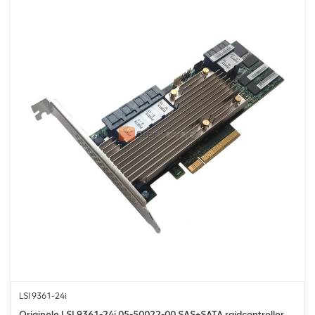
LSI 9361-24i
Originele LSI 9361-24i 05-50022-00 SAS+SATA raidcontroller