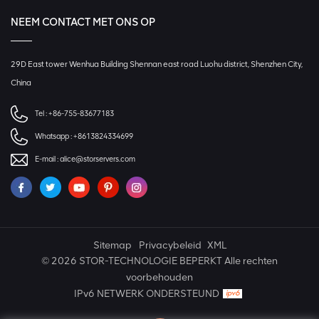
NEEM CONTACT MET ONS OP
29D East tower Wenhua Building Shennan east road Luohu district, Shenzhen City,
China
Tel :
+86-755-83677183
Whatsapp :
+8613824334699
E-mail :
alice@storservers.com
Sitemap
Privacybeleid
XML
© 2026 STOR-TECHNOLOGIE BEPERKT Alle rechten
voorbehouden
IPv6 NETWERK ONDERSTEUND