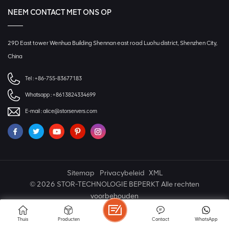
NEEM CONTACT MET ONS OP
29D East tower Wenhua Building Shennan east road Luohu district, Shenzhen City,
China
Tel :
+86-755-83677183
Whatsapp :
+8613824334699
E-mail :
alice@storservers.com
Sitemap
Privacybeleid
XML
© 2026 STOR-TECHNOLOGIE BEPERKT Alle rechten
voorbehouden
IPv6 NETWERK ONDERSTEUND
Thuis
Producten
Contact
WhatsApp