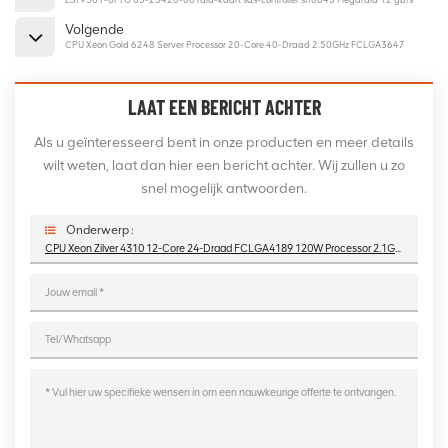
Volgende
CPU Xeon Gold 6248 Server Processor 20-Core 40-Draad 2.50GHz FCLGA3647
LAAT EEN BERICHT ACHTER
Als u geïnteresseerd bent in onze producten en meer details
wilt weten, laat dan hier een bericht achter. Wij zullen u zo
snel mogelijk antwoorden.
Onderwerp :
CPU Xeon Zilver 4310 12-Core 24-Draad FCLGA4189 120W Processor 2.1GHz