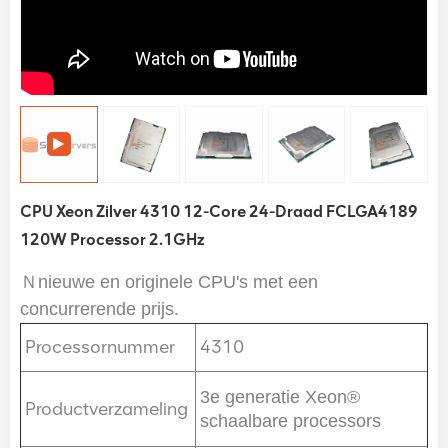
CPU Xeon Zilver 4310 12-Core 24-Draad FCLGA4189
120W Processor 2.1GHz
Ｎnieuwe en originele CPU's met een
concurrerende prijs.
Processornummer
4310
3e generatie Xeon®
Productverzameling
schaalbare processors