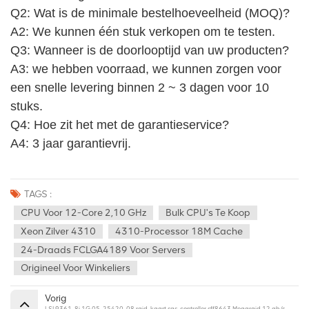
Q2: Wat is de minimale bestelhoeveelheid (MOQ)?
A2: We kunnen één stuk verkopen om te testen. 
Q3: Wanneer is de doorlooptijd van uw producten?
A3: we hebben voorraad, we kunnen zorgen voor 
een snelle levering binnen 2 ~ 3 dagen voor 10 
stuks.
Q4: Hoe zit het met de garantieservice? 
A4: 3 jaar garantievrij.
TAGS :
CPU Voor 12-Core 2,10 GHz
Bulk CPU's Te Koop
Xeon Zilver 4310
4310-Processor 18M Cache
24-Draads FCLGA4189 Voor Servers
Origineel Voor Winkeliers
Vorig
LSI 9361-8i 1G 05-25420-08 raid-kaart sas-controller sff8643 Megaraid 12 gb/s