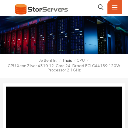
Je Bent In:
Thuis
CPU
/
/
/
CPU Xeon Zilver 4310 12-Core 24-Draad FCLGA4189 120W
Processor 2.1GHz