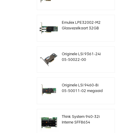
sas-controller Megaraid
sff8643 12 gb/s
Emulex LPE32002-M2
Glasvezelkaart 32GB
Dual-Port PCIE 3.0 FC
HBA's
Originele LSI 9361-24i
05-50022-00
SAS+SATA raidcontroller
sff8643 Megaraid
Originele LSI 9460-8i
05-50011-02 megaaid
SAS, SATA, NVMe PCIe
RAID-controllerkaart 12
gb/s
Think System 940-32i
Interne SFF8654
4Y37A09733 SAS-