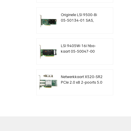
controllerkaart
MegaRaid
Originele LSI 9500-8i
05-50134-01 SAS,
SATA, NVMe HBA-kaart
sff8654
LSI 9405W-16i hba-
kaart 05-50047-00
12Gb/s SAS SATA
NVMe Tri-Mode HBA's
Netwerkkaart X520-SR2
PCIe 2.0 x8 2-poorts 5.0
GT/s 10G Ethernet