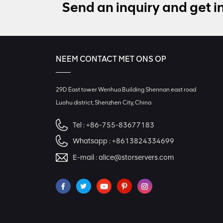
Send an inquiry and get i
NEEM CONTACT MET ONS OP
29D East tower Wenhua Building Shennan east road
Luohu district, Shenzhen City, China
Tel :
+86-755-83677183
Whatsapp :
+8613824334699
E-mail :
alice@storservers.com