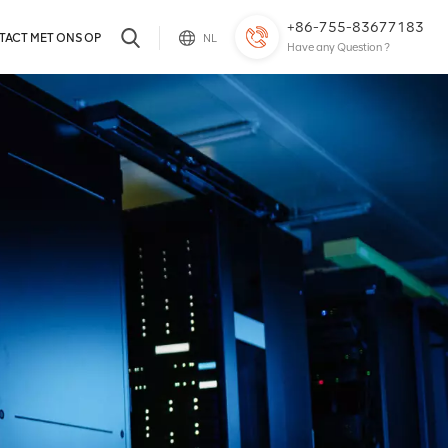
+86-755-83677183
TACT MET ONS OP
NL
Have any Question ?