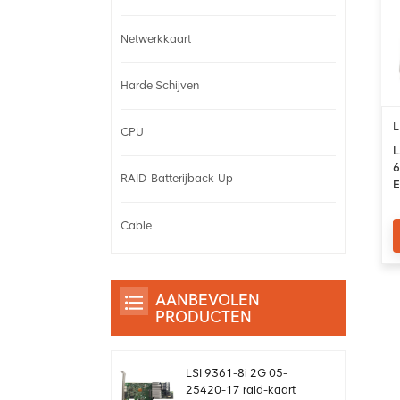
Netwerkkaart
Harde Schijven
L
CPU
L
6
RAID-Batterijback-Up
E
Cable
AANBEVOLEN
PRODUCTEN
LSI 9361-8i 2G 05-
25420-17 raid-kaart