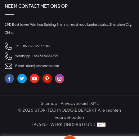
NEEM CONTACT MET ONS OP
29D East tower Wenhua Building Shennan east road Luohu district, Shenzhen City,
China
Tel :
+86-755-83677183
Whatsapp :
+8613824334699
E-mail :
alice@storservers.com
Sitemap
Privacybeleid
XML
© 2026 STOR-TECHNOLOGIE BEPERKT Alle rechten
voorbehouden
IPv6 NETWERK ONDERSTEUND