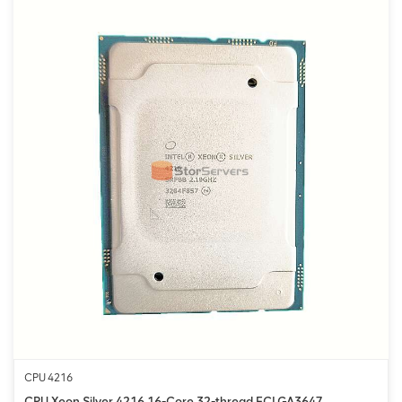
CPU 4216
CPU Xeon Silver 4216 16-Core 32-thread FCLGA3647